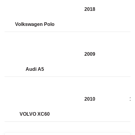
2018
Volkswagen Polo
2009
1
Audi А5
2010
19
VOLVO XC60