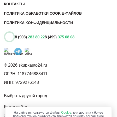
КОНТАКТЫ
ПОЛИТИКА ОБРАБОТКИ COOKIE-ФАЙЛОВ
ПОЛИТИКА КОНФИДЕНЦИАЛЬНОСТИ
8 (903)
283 80 22
8 (499)
375 08 08
© 2026 skupkauto24.ru
ОГРН: 1187746883411
ИНН: 9729276148
Выбрать другой город
Карта сайта
На сайте используются файлы
Cookie
, для доступа к более
г. Реутов шоссе Энтузиастов, 1 . Бизнес Центр "Диск"
полному функционалу сайта требуется принять соглашение